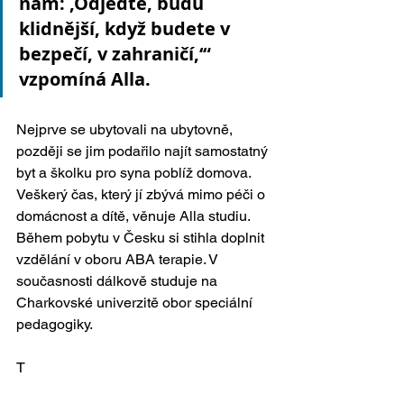
nám: ‚Odjeďte, budu 
klidnější, když budete v 
bezpečí, v zahraničí,‘“ 
vzpomíná Alla.
Nejprve se ubytovali na ubytovně, 
později se jim podařilo najít samostatný 
byt a školku pro syna poblíž domova. 
Veškerý čas, který jí zbývá mimo péči o 
domácnost a dítě, věnuje Alla studiu. 
Během pobytu v Česku si stihla doplnit 
vzdělání v oboru ABA terapie. V 
současnosti dálkově studuje na 
Charkovské univerzitě obor speciální 
pedagogiky.
T