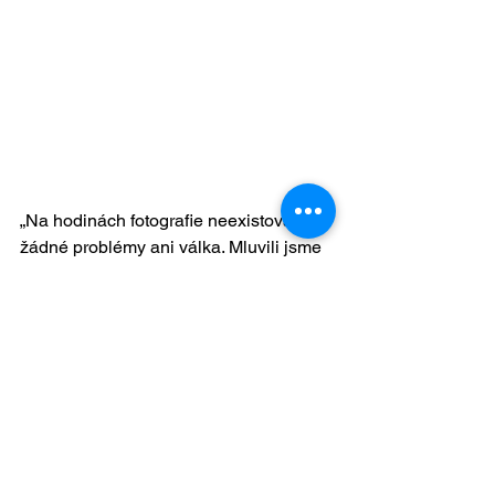
„Na hodinách fotografie neexistovaly 
žádné problémy ani válka. Mluvili jsme 
o příjemných věcech, o tvůrčích 
nápadech a objevech. Žádná těžká, 
spouštěcí témata. Byl to čas jen pro 
sebe a pro činnost, která mě baví. A to 
člověku dává vnitřní oporu žít život, 
který ne vždy bývá lehký a často je 
velmi náročný,“ uzavírá Alla Reutova.
Zpětná vazba