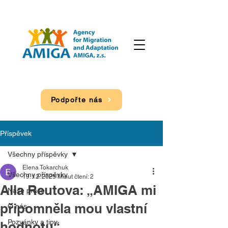
Podpořte nás
Příspěvek
Všechny příspěvky
Elena Tokarchuk
Všechny příspěvky
19. 12. 2025
Minut čtení: 2
Alla Reutovа: „AMIGA mi
Naše práce
připomněla mou vlastní
O nás
Pozvánky a tipy
hodnotu“