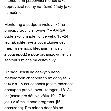
Interkulturní pracovníci mohou také 
doprovázet rodiny na různé úřady jako 
tlumočníci.
Mentoring a podpora vrstevníků na 
principu „rovný s rovným“ – AMIGA 
bude školit mladé lidi ve věku 18–24 
let, jak sdílet své životní zkušenosti 
(např. s nemocí, hledáním smyslu 
života apod.) a poté organizovat jejich 
setkání s mladšími vrstevníky.
Úhrada účasti na českých nebo 
mezinárodních táborech až do výše 5 
000 Kč – v současnosti je tato možnost 
dostupná pro věkovou kategorii 18–24 
let (místa pro děti ve věku 10–17 let 
jsou v rámci tohoto programu již 
obsazena). Pro mladé dospělé se 