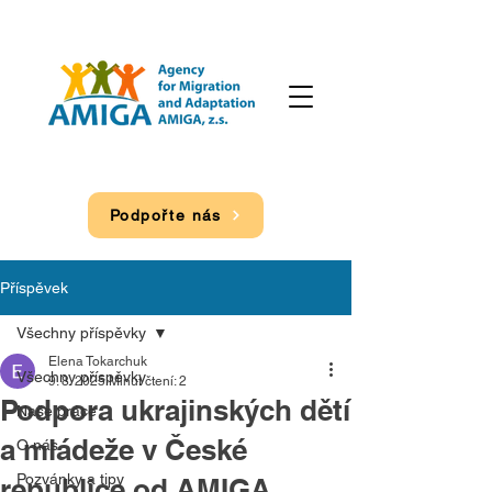
Podpořte nás
Příspěvek
Všechny příspěvky
Elena Tokarchuk
Všechny příspěvky
9. 8. 2025
Minut čtení: 2
Podpora ukrajinských dětí
Naše práce
a mládeže v České
O nás
Pozvánky a tipy
republice od AMIGA