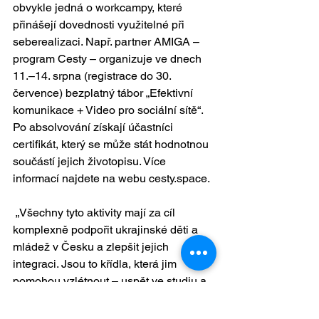
obvykle jedná o workcampy, které 
přinášejí dovednosti využitelné při 
seberealizaci. Např. partner AMIGA – 
program Cesty – organizuje ve dnech 
11.–14. srpna (registrace do 30. 
července) bezplatný tábor „Efektivní 
komunikace + Video pro sociální sítě“. 
Po absolvování získají účastníci 
certifikát, který se může stát hodnotnou 
součástí jejich životopisu. Více 
informací najdete na webu 
cesty.space
.
 „Všechny tyto aktivity mají za cíl 
komplexně podpořit ukrajinské děti a 
mládež v Česku a zlepšit jejich 
integraci. Jsou to křídla, která jim 
pomohou vzlétnout – uspět ve studiu a 
v budování kariéry v Česku,“ říká 
ředitelka AMIGA Elena Tulupova.