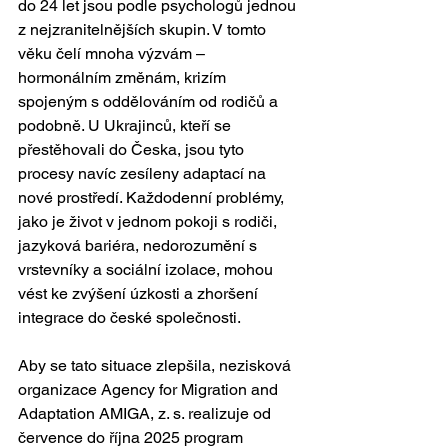
do 24 let jsou podle psychologů jednou 
z nejzranitelnějších skupin. V tomto 
věku čelí mnoha výzvám – 
hormonálním změnám, krizím 
spojeným s oddělováním od rodičů a 
podobně. U Ukrajinců, kteří se 
přestěhovali do Česka, jsou tyto 
procesy navíc zesíleny adaptací na 
nové prostředí. Každodenní problémy, 
jako je život v jednom pokoji s rodiči, 
jazyková bariéra, nedorozumění s 
vrstevníky a sociální izolace, mohou 
vést ke zvýšení úzkosti a zhoršení 
integrace do české společnosti.
Aby se tato situace zlepšila, nezisková 
organizace Agency for Migration and 
Adaptation AMIGA, z. s. realizuje od 
července do října 2025 program 