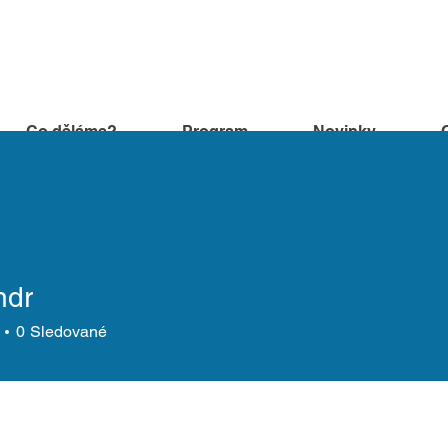
Co děláme?
Program
Novinky
ndr
0
Sledované