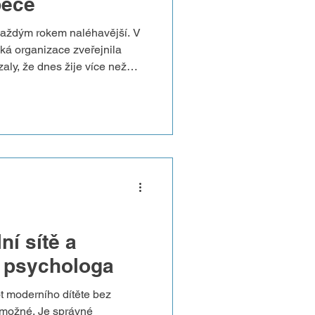
péče
každým rokem naléhavější. V
ká organizace zveřejnila
aly, že dnes žije více než
i poruchami duševního zdraví –
dalšími psychickými
 těmito obtížemi pomáhá v
to a další otázky položila
ziskové organizace AMIGA
 pracovníkovi a zástup
ní sítě a
d psychologa
ot moderního dítěte bez
emožné. Je správné