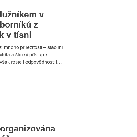
dlužníkem v
borníků z
 v tísni
í mnoho příležitostí – stabilní
idla a široký přístup k
šak roste i odpovědnost: i
áležitostech může vést k
 místních zákonů, ignorování
né platby často způsobují,
 v postavení dlužníka. Jaké
užení a co je potřeba udělat,
ančním
 organizována