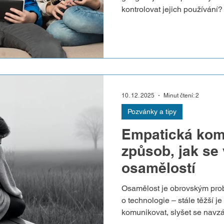
kontrolovat jejich používání
rodičovskou kontrolu? A je n
Nabízíme pohled psycholog
na tyto otázky. Má smysl kon
důležité si uvědomit, že když 
dítěte, dítě se o tom může d
dochází k narušení důvěry me
10. 12. 2025
Minut čtení: 2
Pozvánky a tipy
Empatická kom
způsob, jak se
osamělostí
Osamělost je obrovským prob
o technologie – stále těžší j
komunikovat, slyšet se navzá