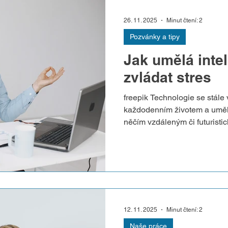
utéct nebo se b
26. 11. 2025
Minut čtení: 2
Pozvánky a tipy
Jak umělá inte
zvládat stres
freepik Technologie se stále 
každodenním životem a umělá
něčím vzdáleným či futuristi
telefonech, hodinkách, aplik
a stále častěji se stává důle
psychickou pohodu. Podle p
Mikové může AI poskytnout znatelnou podporu v
momentech napětí a emočníh
Existuje několik oblastí, ve 
mění náš
12. 11. 2025
Minut čtení: 2
Naše práce