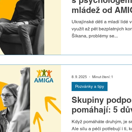
mládež od AM
Ukrajinské děti a mladí lidé
využít až pět bezplatných k
Šikana, problémy se...
8. 9. 2025
Minut čtení: 1
Pozvánky a tipy
Skupiny podpor
pomáhají: 5 dův
Když pomáháte druhým, je 
Ale sílu a péči potřebují i ti,