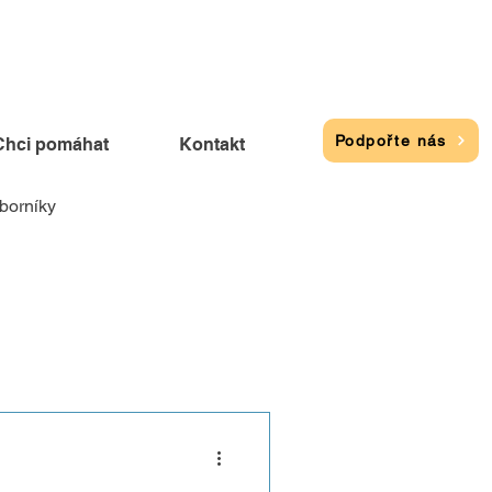
Podpořte nás
Chci pomáhat
Kontakt
borníky