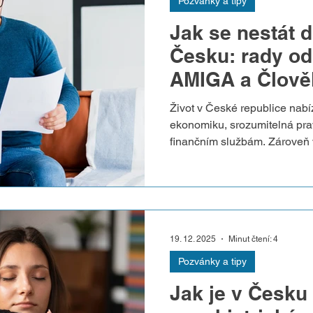
Pozvánky a tipy
Jak se nestát 
Česku: rady od
AMIGA a Člověk
Život v České republice nabíz
ekonomiku, srozumitelná prav
finančním službám. Zároveň v
drobná chyba ve finančních z
dluhům a pokutám. Neznalost
dopisů od úřadů nebo opoždě
že se člověk nečekaně ocitne
chyby nejčastěji vedou k zadl
19. 12. 2025
Minut čtení: 4
abyste se ochránili před fin
Pozvánky a tipy
Jak je v Česku