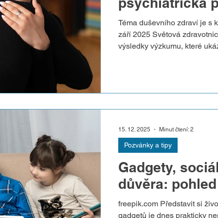
psychiatrická 
Téma duševního zdraví je s 
září 2025 Světová zdravotnic
výsledky výzkumu, které ukáz
jedna miliarda lidí s určitým
zvýšenou úzkostí, depresí a 
dysfunkcemi. Jak se lidem s
Česku? Co dělat po léčbě? Ty
interkulturní pracovnice ne
Natálie Zaněgina sociálnímu
15. 12. 2025
Minut čtení: 2
Pozvánky a tipy
Gadgety, sociál
důvěra: pohle
freepik.com Představit si živ
gadgetů je dnes prakticky n