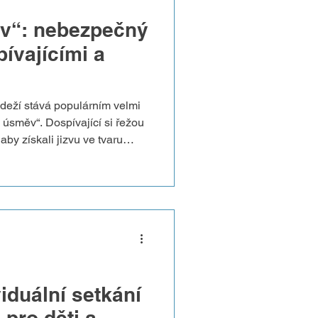
v“: nebezpečný
ívajícími a
deží stává populárním velmi
úsměv“. Dospívající si řežou
aby získali jizvu ve tvaru
kera. Často videa ukazují
reakci okolí. Některá videa
mbol „rebelstvíi“ v dobrém
či „jedinečnosti“. „Jokerův
evů sebepoškozování. Další
může ub
iduální setkání
pro děti a