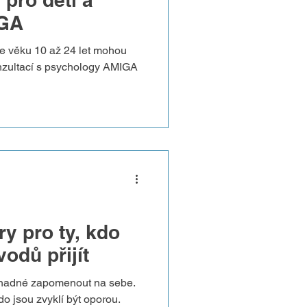
IGA
 ve věku 10 až 24 let mohou
onzultací s psychology AMIGA
y pro ty, kdo
odů přijít
snadné zapomenout na sebe.
 kdo jsou zvyklí být oporou.