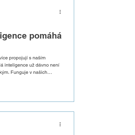
ligence pomáhá
více propojují s naším
 inteligence už dávno není
ckým. Funguje v našich
acích pro práci i odpočinek —
žitým nástrojem péče o
sycholožky AMIGA Taťány
o vyčerpání. Jak přesně?
kterých technologie už dnes