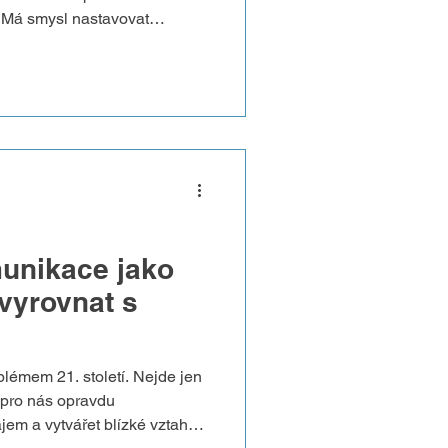
? Má smysl nastavovat
utné zakazovat sociální sítě?
a AMIGA Dmitrije Rjabušenka
trolovat dětské gadgety? Je
rodič kontroluje telefon
ozvědět. V takovém případě
zi rodičem a dítětem. Tu
unikace jako
 vyrovnat s
lémem 21. století. Nejde jen
e pro nás opravdu
jem a vytvářet blízké vztahy.