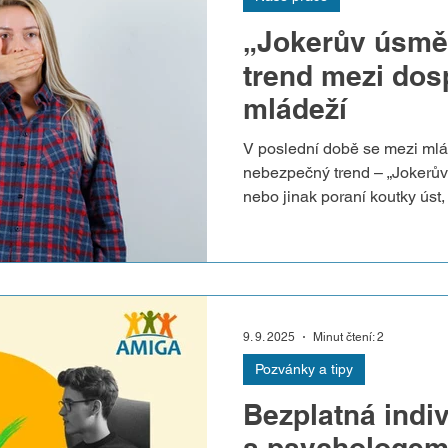
„Jokerův úsmě
trend mezi dosp
mládeží
V poslední době se mezi mlá
nebezpečný trend – „Jokerův 
nebo jinak poraní koutky úst, 
úsměvu podobného úsměvu Jo
pouze výsledek: jizvu, krev, 
romantizují tuto jizvu jako sy
slova smyslu, „výjimečnosti“ 
úsměv“ je jen jedním z proj
9. 9. 2025
Minut čtení: 2
způsoby, kterými si mládež 
Pozvánky a tipy
Bezplatná indiv
s psychologem 